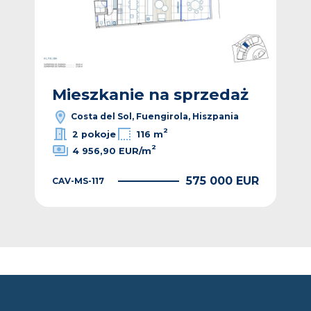
ż
Mieszkanie na sprzedaż
M
Costa del Sol, Fuengirola, Hiszpania
2
2 pokoje
116 m
2
4 956,90 EUR/m
EUR
575 000 EUR
CAV-MS-117
CAV