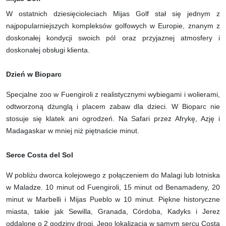
W ostatnich dziesięcioleciach Mijas Golf stał się jednym z
najpopularniejszych kompleksów golfowych w Europie, znanym z
doskonałej kondycji swoich pól oraz przyjaznej atmosfery i
doskonałej obsługi klienta.
Dzień w Bioparc
Specjalne zoo w Fuengiroli z realistycznymi wybiegami i wolierami,
odtworzoną dżunglą i placem zabaw dla dzieci. W Bioparc nie
stosuje się klatek ani ogrodzeń. Na Safari przez Afrykę, Azję i
Madagaskar w mniej niż piętnaście minut.
Serce Costa del Sol
W pobliżu dworca kolejowego z połączeniem do Malagi lub lotniska
w Maladze. 10 minut od Fuengiroli, 15 minut od Benamadeny, 20
minut w Marbelli i Mijas Pueblo w 10 minut. Piękne historyczne
miasta, takie jak Sewilla, Granada, Córdoba, Kadyks i Jerez
oddalone o 2 godziny drogi. Jego lokalizacja w samym sercu Costa