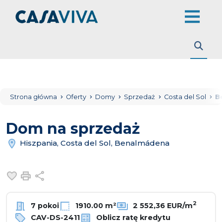
Strona główna
Oferty
Domy
Sprzedaż
Costa del Sol
B
Dom na sprzedaż
Hiszpania, Costa del Sol, Benalmádena
Dodaj do ulubionych
Drukuj
Udostępnij
2
7 pokoi
1910.00 m²
2 552,36 EUR/m
CAV-DS-2411
Oblicz ratę kredytu