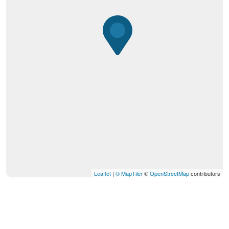
Leaflet
|
© MapTiler
©
OpenStreetMap
contributors