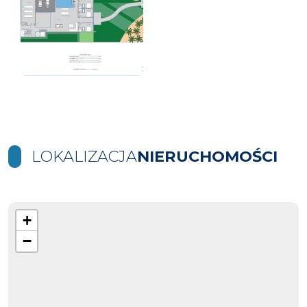
LOKALIZACJA
NIERUCHOMOŚCI
+
−