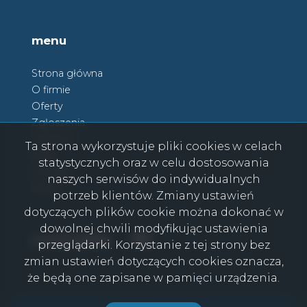
menu
Strona główna
O firmie
Oferty
Zgłoszenia
Ulubione
Ta strona wykorzystuje pliki cookies w celach
Blog
statystycznych oraz w celu dostosowania
Kontakt
naszych serwisów do indywidualnych
Rodo
potrzeb klientów. Zmiany ustawień
dotyczących plików cookie można dokonać w
dowolnej chwili modyfikując ustawienia
Facebook
Facebook
social media
przeglądarki. Korzystanie z tej strony bez
zmian ustawień dotyczących cookies oznacza,
że będą one zapisane w pamięci urządzenia.